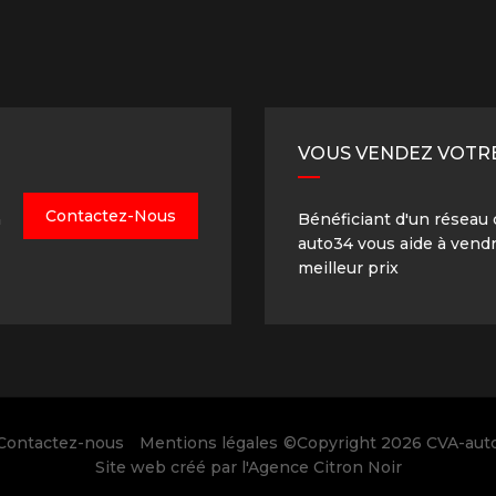
VOUS VENDEZ VOTRE
Contactez-Nous
à
Bénéficiant d'un réseau 
auto34 vous aide à vendr
meilleur prix
Contactez-nous
Mentions légales
©Copyright 2026
CVA-aut
Site web créé par l'
Agence Citron Noir