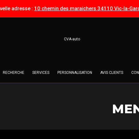
elle adresse :
10 chemin des maraichers 34110 Vic-la-Gard
RECHERCHE
SERVICES
PERSONNALISATION
AVIS CLIENTS
CON
MEN