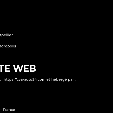
pellier
 agropolis
ITE WEB
L : https://cva-auto34.com et hébergé par :
 – France