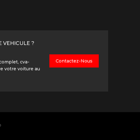
 VEHICULE ?
Contactez-Nous
complet, cva-
e votre voiture au
o